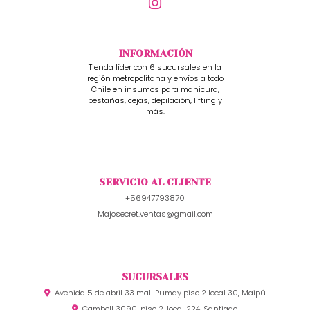
INFORMACIÓN
Tienda líder con 6 sucursales en la
región metropolitana y envíos a todo
Chile en insumos para manicura,
pestañas, cejas, depilación, lifting y
más.
SERVICIO AL CLIENTE
+56947793870
Majosecret.ventas@gmail.com
SUCURSALES
Avenida 5 de abril 33 mall Pumay piso 2 local 30, Maipú
Cambell 3090, piso 2, local 224, Santiago.