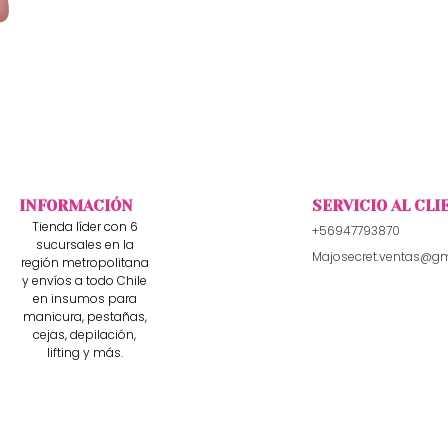
INFORMACIÓN
SERVICIO AL CLI
Tienda líder con 6
+56947793870
sucursales en la
Majosecret.ventas@g
región metropolitana
y envíos a todo Chile
en insumos para
manicura, pestañas,
cejas, depilación,
lifting y más.